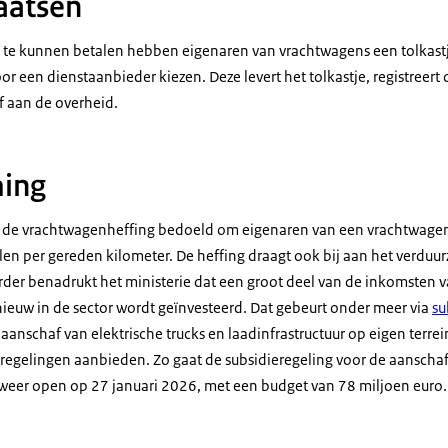
laatsen
te kunnen betalen hebben eigenaren van vrachtwagens een tolkastj
or een dienstaanbieder kiezen. Deze levert het tolkastje, registreert 
f aan de overheid.
ing
is de vrachtwagenheffing bedoeld om eigenaren van een vrachtwagen
len per gereden kilometer. De heffing draagt ook bij aan het verduu
rder benadrukt het ministerie dat een groot deel van de inkomsten 
euw in de sector wordt geïnvesteerd. Dat gebeurt onder meer via
su
e aanschaf van elektrische trucks en laadinfrastructuur op eigen terrein
egelingen aanbieden. Zo gaat de subsidieregeling voor de aanschaf 
weer open op 27 januari 2026, met een budget van 78 miljoen euro.