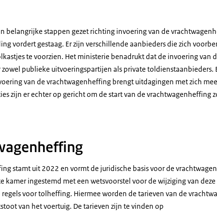
jn belangrijke stappen gezet richting invoering van de vrachtwagenh
ing vordert gestaag. Er zijn verschillende aanbieders die zich voor
lkastjes te voorzien. Het ministerie benadrukt dat de invoering van
 zowel publieke uitvoeringspartijen als private toldienstaanbieders.
 invoering van de vrachtwagenheffing brengt uitdagingen met zich me
ies zijn er echter op gericht om de start van de vrachtwagenheffing z
wagenheffing
ng stamt uit 2022 en vormt de juridische basis voor de vrachtwage
e kamer ingestemd met een wetsvoorstel voor de wijziging van deze 
 regels voor tolheffing. Hiermee worden de tarieven van de vracht
tstoot van het voertuig. De tarieven zijn te vinden op