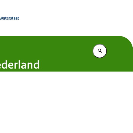
effingsbeleid
 Waterstaat
Vul in wat u z
ederland