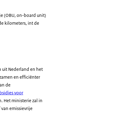
e (OBU, on-board unit)
de kilometers, int de
 uit Nederland en het
rzamen en efficiënter
van de
bsidies voor
. Het ministerie zal in
van emissievrije