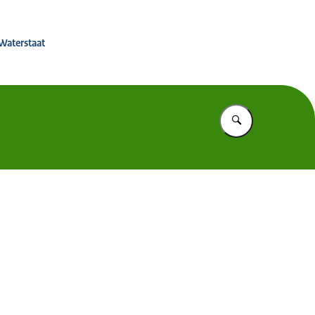
effingsbeleid
 Waterstaat
Vul in wat u z