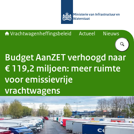
Naar de homepage van Vrachtwagenh
Ministerie van Infrastructuur en
Waterstaat
Vrachtwagenheffingsbeleid
Actueel
Nieuws
Vu
Budget AanZET verhoogd naar
€ 119,2 miljoen: meer ruimte
voor emissievrije
vrachtwagens