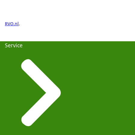
RVO.nl
.
Service