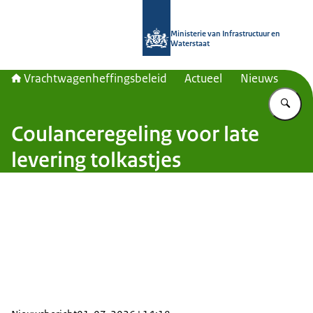
Naar de homepage van Vrachtwagenh
Ministerie van Infrastructuur en
Waterstaat
Vrachtwagenheffingsbeleid
Actueel
Nieuws
Vu
Coulanceregeling voor late
levering tolkastjes