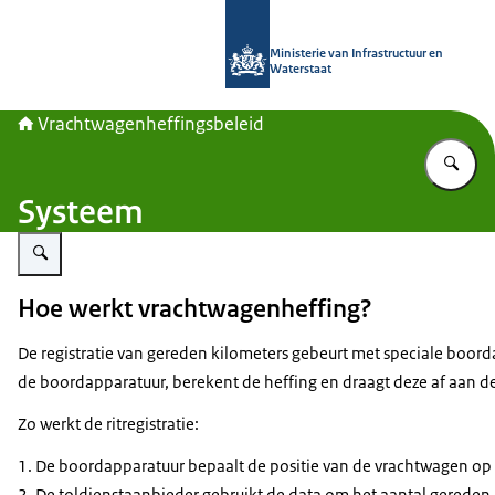
Naar de homepage van Vrachtwagenh
Ministerie van Infrastructuur en
Waterstaat
Vrachtwagenheffingsbeleid
Vu
Systeem
Vergroot afbeelding Vrachtwagens rijden onder een heffingsboog door
Hoe werkt vrachtwagenheffing?
De registratie van gereden kilometers gebeurt met speciale boo
de boordapparatuur, berekent de heffing en draagt deze af aan de 
Zo werkt de ritregistratie:
De boordapparatuur bepaalt de positie van de vrachtwagen op ba
De toldienstaanbieder gebruikt de data om het aantal gereden 