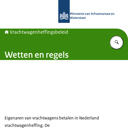
Naar de homepage van Vrachtwagenh
Ministerie van Infrastructuur en
Waterstaat
Vrachtwagenheffingsbeleid
Vu
Wetten en regels
Eigenaren van vrachtwagens betalen in Nederland
vrachtwagenheffing. De